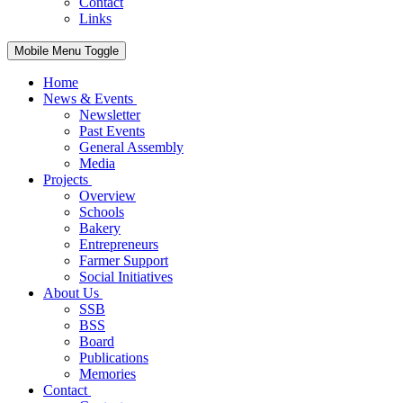
Contact
Links
Mobile Menu Toggle
Home
News & Events
Newsletter
Past Events
General Assembly
Media
Projects
Overview
Schools
Bakery
Entrepreneurs
Farmer Support
Social Initiatives
About Us
SSB
BSS
Board
Publications
Memories
Contact