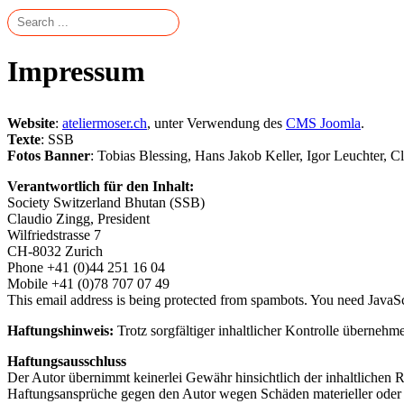
Impressum
Website
:
ateliermoser.ch
, unter Verwendung des
CMS Joomla
.
Texte
: SSB
Fotos Banner
: Tobias Blessing, Hans Jakob Keller, Igor Leuchter, C
Verantwortlich für den Inhalt:
Society Switzerland Bhutan (SSB)
Claudio Zingg, President
Wilfriedstrasse 7
CH-8032 Zurich
Phone +41 (0)44 251 16 04
Mobile +41 (0)78 707 07 49
This email address is being protected from spambots. You need JavaScr
Haftungshinweis:
Trotz sorgfältiger inhaltlicher Kontrolle übernehme
Haftungsausschluss
Der Autor übernimmt keinerlei Gewähr hinsichtlich der inhaltlichen Ri
Haftungsansprüche gegen den Autor wegen Schäden materieller oder i